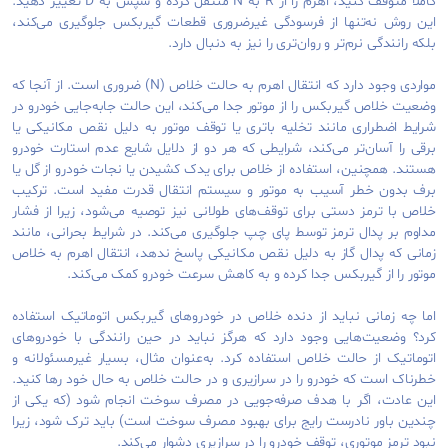
کاملاً متوقف کنید، اهرم را از R به N منتقل کرده و سپس به D تغییر دهید.
این روش نه‌تنها از فرسودگی غیرضروری قطعات گیربکس جلوگیری می‌کند،
بلکه رانندگی نرم‌تر و روان‌تری را نیز به دنبال دارد.
مواردی وجود دارد که انتقال اهرم به حالت خلاص (N) ضروری است. از آنجا که
وضعیت خلاص گیربکس را از موتور جدا می‌کند، این حالت جابه‌جایی خودرو در
شرایط اضطراری مانند تخلیه باتری یا توقف موتور به دلیل نقص مکانیکی یا
برقی را آسان‌تر می‌کند، شرایطی که هر دو از دلایل شایع عدم استارت خودرو
هستند. همچنین، استفاده از خلاص برای یدک ‌کشیدن یا نجات خودرو از گل یا
برف بدون خطر آسیب به موتور و سیستم انتقال قدرت مفید است. ترکیب
خلاص با ترمز دستی برای توقف‌های طولانی نیز توصیه می‌شود، زیرا از فشار
مداوم بر پدال ترمز توسط پای چپ جلوگیری می‌کند. در شرایط بحرانی، مانند
زمانی که پدال گاز به دلیل نقص مکانیکی پاسخ ندهد، انتقال اهرم به خلاص
موتور را از گیربکس جدا کرده و به کاهش سرعت خودرو کمک می‌کند.
اما چه زمانی نباید از دنده خلاص در خودروهای گیربکس اتوماتیک استفاده
کرد؟ وضعیت‌هایی وجود دارد که هرگز نباید در حین رانندگی با خودروهای
اتوماتیک از حالت خلاص استفاده کرد. به‌عنوان مثال، بسیار غیرمسئولانه و
خطرناک است که خودرو را در سرازیری و در حالت خلاص به حال خود رها کنید.
این عادت، اگر با هدف صرفه‌جویی در مصرف سوخت انجام شود (که یکی از
چندین باور نادرست رایج برای بهبود مصرف سوخت است) باید ترک شود، زیرا
نبود ترمز موتوری، توقف خودرو را در سرازیری دشوار می‌کند.