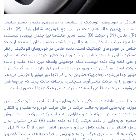
رانندگی با خودروهای اتوماتیک در مقایسه با خودروهای دنده‌ای بسیار ساده‌تر
است. رایج‌ترین حالت‌های دنده در این نوع خودروها شامل پارک (P)، عقب
(R)، خلاص (N) و حرکت (D) است. سایر حالت‌ها نیز چندان پیچیده نیستند،
اما آنچه بیشتر رانندگان را به چالش می‌کشد، نحوه و زمان استفاده از دنده
خلاص در خودروهای اتوماتیک است. دنده خلاص در خودروهای اتوماتیک از نظر
عملکرد تفاوتی با دنده خلاص در خودروهای دنده‌ای ندارد؛ این حالت به معنای
واقعی کلمه یک دنده نیست، بلکه موقعیتی واسطه بین دنده عقب و دنده
حرکت است. هنگامی که خودرو در حالت خلاص قرار دارد، ارتباط گیربکس با
موتور جدا می‌شود، به‌طوری‌که فشردن پدال گاز تنها دور موتور را افزایش می‌دهد
و خودرو را به حرکت درنمی‌آورد. همچنین، برخلاف حالت پارک که چرخ‌ها قفل
می‌شوند، در حالت خلاص استفاده از ترمز دستی هنگام توقف ضروری است.
باید از برخی عادات در رانندگی با خودروهای اتوماتیک اجتناب کرد؛ یکی از این
موارد، جابه‌جایی اهرم به حالت حرکت در حال حرکت خودرو به عقب و یا انتقال
به دنده عقب درحالی‌که خودرو به‌آرامی به جلو حرکت می‌کند، است. روش
صحیح جابه‌جایی از دنده حرکت (D) به دنده عقب (R) شامل فشردن پدال
ترمز، انتظار برای توقف کامل خودرو و سپس انتقال اهرم از D به N قبل از
حرکت به R است. برای حرکت رو به جلو پس از حرکت به عقب، ابتدا خودرو را