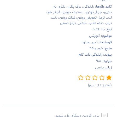
۱۳:۰۲:۳۳
کلید واژه‌‌ها:
رانندگی، برف پاکن، باتری به
باتری، چراغ خودرو، لاستیک خودرو، فیلتر هوا،
لنت ترمز، تعویض روغن، فیلتر روغن، لنت
ترمز، دنده عقب، خلاص، ترمز دستی
نوع:
یادداشت
موضوع:
آموزشی
فرستنده:
دبیر محتوا
منبع:
خودرو ۴۵
پیوند:
رانندگی دات کام
بازدید:
۹۸۰
زبان:
پارسی
(امتیاز ۱ از ۱ رای)
برای افزودن دیدگاه، وارد شوید.