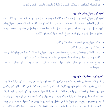
در فاصله کوتاهی رانندگی کنید تا شارژ باتری ماشین کامل شود.
تعویض چراغ‌های خودرو
تعویض چراغ خودرو نیز به یک مکانیک همراه نیاز دارد و می‌توانید این کار را به
سادگی انجام دهید. البته باید به این نکته توجه کنید که تعویض چراغ‌های
زنون و ال ای دی به کمی مهارت نیاز دارد اما حباب هالوژن چنین نیست و با
انجام مراحل زیر می‌توانید چراغ خودرو را تعویض کنید.
ابتدا چراغ‌های خودرو را خاموش کنید.
پوشش لامپ را جدا کنید.
با برداشتن پوشش به چراغ دسترسی دارید. چراغ را به کمک یک پیچ‌گوشتی جدا
کنید و حباب را بر خلاف عقربه‌های ساعت بچرخانید تا جدا شود.
چراغ جدید را در جای خود قرار دهید و آن را در جهت عقربه‌های ساعت
بچرخانید.
تعویض لاستیک خودرو
زمانی که مطمئن شدید خودرو پنچر شده، آن را در جای مطمئن پارک کنید.
مطمئن شوید که جای خودرو ثابت است و خودرو حرکت نمی‌کند. اگر گیربکس
خودرو دستی است آن را در حالت دنده یا R قرار دهید و اگر خودرو اتوماتیک
است دنده را روی حالت پارک بگذارید. در صورتی که خودرو قالپاق دارد آن را جدا
کنید و سپس پیچ‌های چرخ را کمی شل و خودرو را روی جک قرار دهید و پیچ‌ها
را کامل باز کنید. پس از جدا شدن چرخ، لاستیک زاپاس را جایگزین کنید و